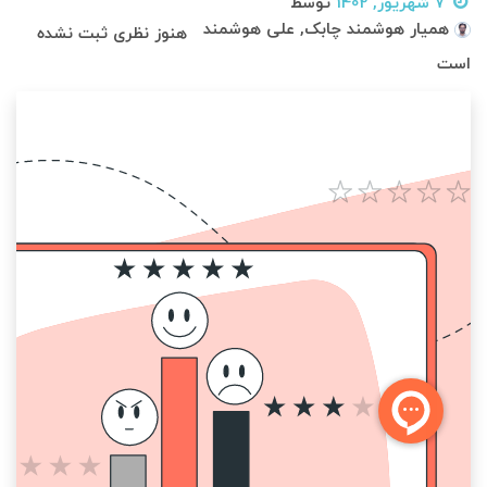
7 شهریور, 1402
توسط
همیار هوشمند چابک, علی هوشمند
هنوز نظری ثبت نشده
است