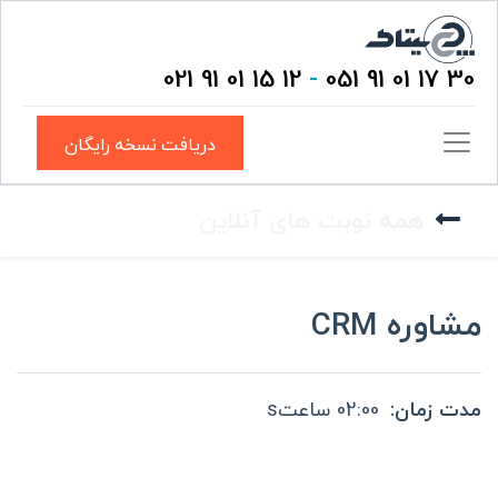
12 15 01 91 021
-
30 17 01 91 051
دریافت نسخه رایگان
همه نوبت های آنلاین
مشاوره CRM
مدت زمان:
02:00
ساعتs