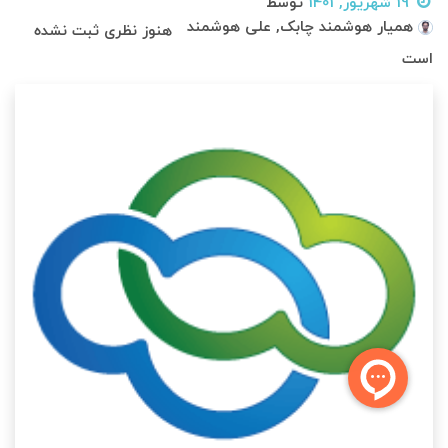
19 شهریور, 1401
توسط
همیار هوشمند چابک, علی هوشمند
هنوز نظری ثبت نشده
است