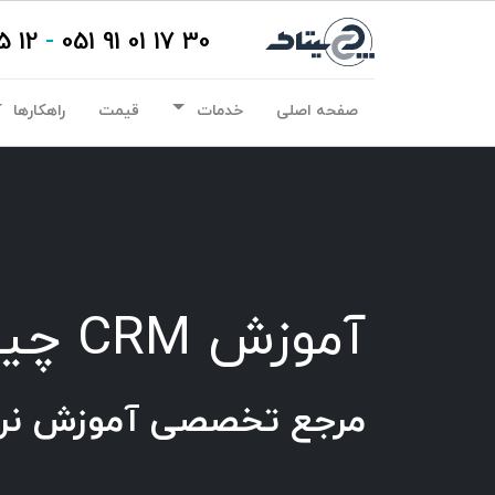
12 15 01 91 021
-
30 17 01 91 051
صفحه اصلی
خدمات
قیمت
راهکارها
آموزش CRM چیتاک
مرجع تخصصی آموزش نرم 