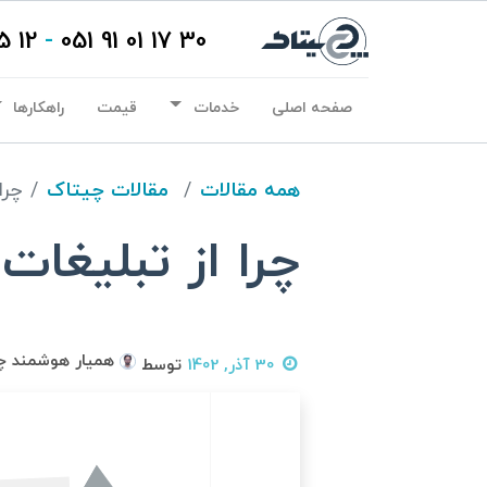
12 15 01 91 021
-
30 17 01 91 051
صفحه اصلی
خدمات
قیمت
راهکارها
همه مقالات
مقالات چیتاک
چرا
چرا از تبلیغات
همیار هوشمند چ
30 آذر, 1402
توسط