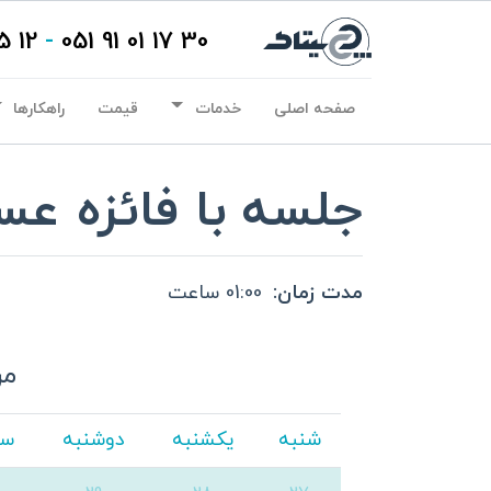
12 15 01 91 021
-
30 17 01 91 051
صفحه اصلی
خدمات
قیمت
راهکارها
جلسه با فائزه ع
مدت زمان:
01:00
ساعت
مرد
شنبه
یکشنبه
دوشنبه
سه