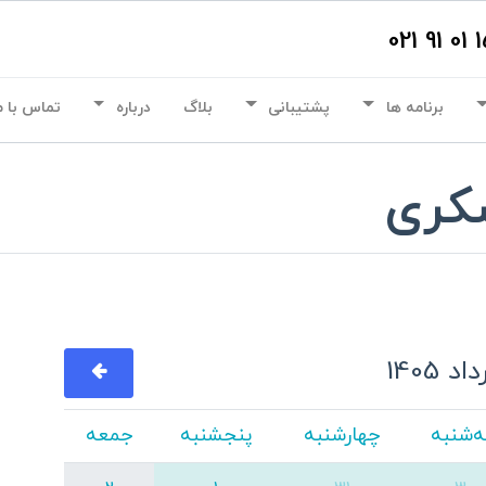
برنامه ها
پشتیبانی
بلاگ
درباره
تماس با م
سکری
اد 1405
‌شنبه
چهارشنبه
پنجشنبه
جمعه