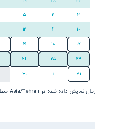
29
28
27
5
4
3
12
11
10
19
18
17
26
25
24
31
1
31
زمان نمایش داده شده در
Asia/Tehran
منطق