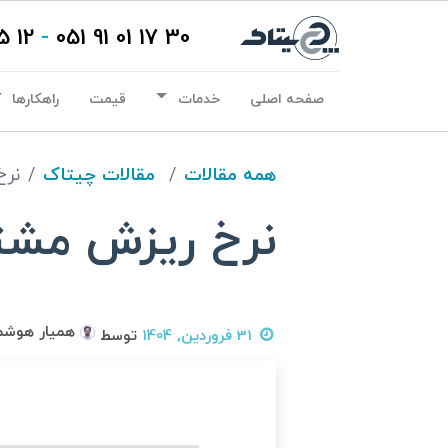
12 15 01 91 021
-
30 17 01 91 051
صفحه اصلی
خدمات
قیمت
راهکارها
همه مقالات
مقالات چیتاک
نرخ
نرخ ریزش مشت
همیار هوشم
31 فروردین, 1404
توسط